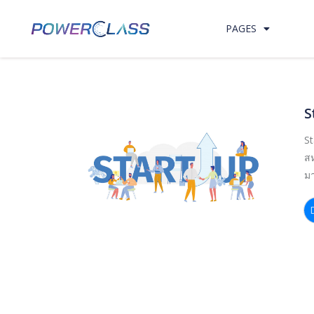
Skip to content
PAGES
S
St
สห
ม