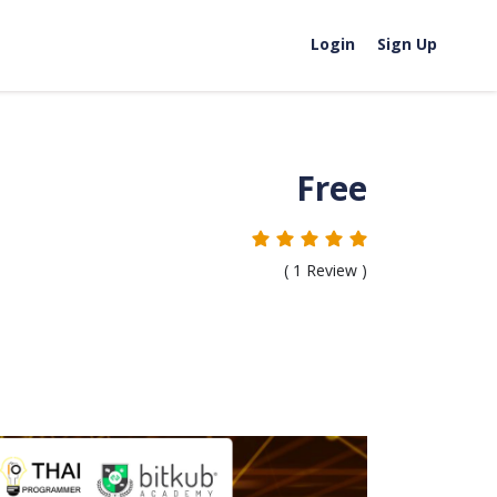
Login
Sign Up
Free
(
1
Review )