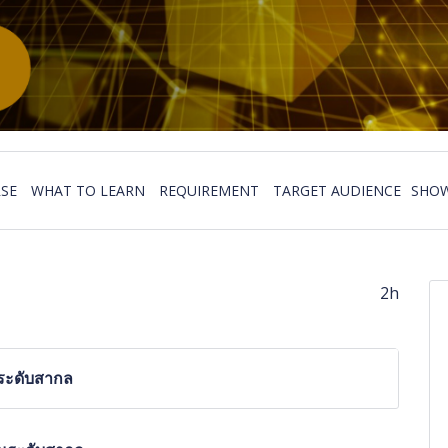
SE
WHAT TO LEARN
REQUIREMENT
TARGET AUDIENCE
SHOW
2h
นระดับสากล