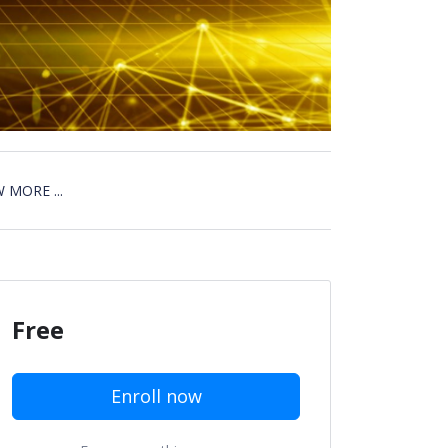
 MORE ...
Free
Enroll now