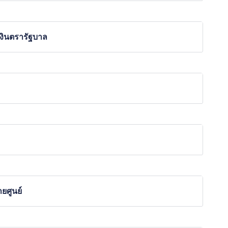
งินตรารัฐบาล
ายศูนย์