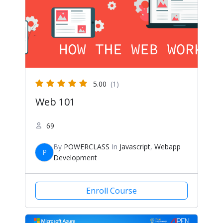
5.00
(1)
Web 101
69
By
POWERCLASS
In
Javascript
,
Webapp
P
Development
Enroll Course