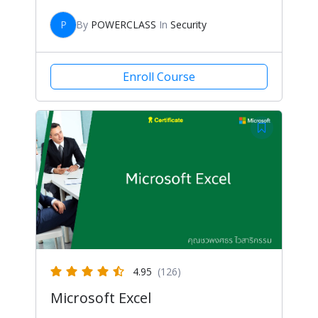
P
By
POWERCLASS
In
Security
Enroll Course
4.95
(126)
Microsoft Excel