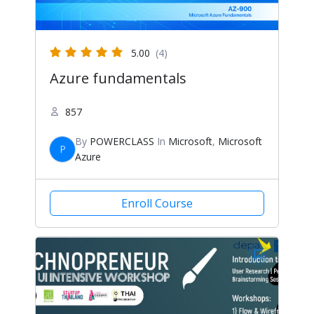
5.00
(4)
Azure fundamentals
857
By
POWERCLASS
In
Microsoft
,
Microsoft
P
Azure
Enroll Course