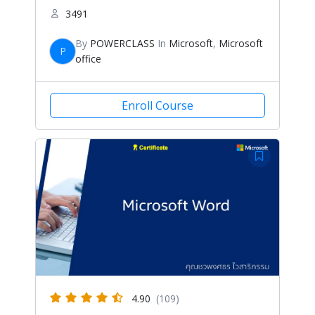
3491
By
POWERCLASS
In
Microsoft
,
Microsoft
P
office
Enroll Course
4.90
(109)