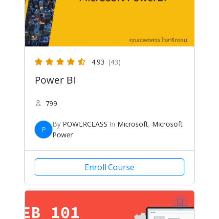
4.93
(43)
Power BI
799
By
POWERCLASS
In
Microsoft
,
Microsoft
P
Power
Enroll Course