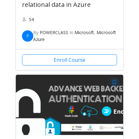
relational data in Azure
54
By
POWERCLASS
In
Microsoft
,
Microsoft
P
Azure
Enroll Course