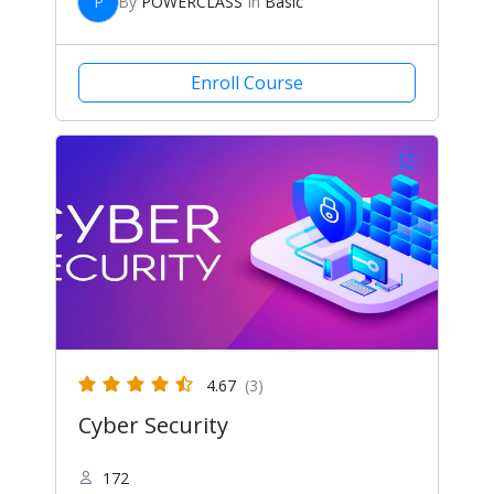
P
By
POWERCLASS
In
Basic
Enroll Course
4.67
(3)
Cyber Security
172